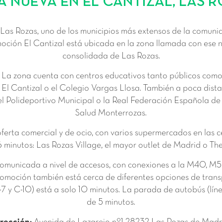
 NUEVA EN EL CANTIZAL, LAS 
Las Rozas, uno de los municipios más extensos de la comunid
moción El Cantizal está ubicada en la zona llamada con ese 
consolidada de Las Rozas.
e. La zona cuenta con centros educativos tanto públicos co
 El Cantizal o el Colegio Vargas Llosa. También a poca dist
 Polideportivo Municipal o la Real Federación Española de 
Salud Monterrozas.
rta comercial y de ocio, con varios supermercados en las ce
minutos: Las Rozas Village, el mayor outlet de Madrid o The
omunicada a nivel de accesos, con conexiones a la M40, M50
omoción también está cerca de diferentes opciones de trans
-7 y C-10) está a solo 10 minutos. La parada de autobús (lí
de 5 minutos.